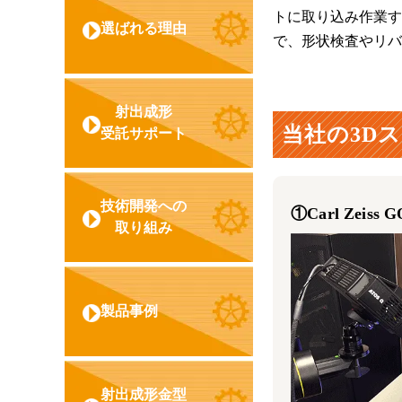
トに取り込み作業す
選ばれる理由
で、形状検査やリバ
射出成形
当社の3D
受託サポート
技術開発への
①Carl Zei
取り組み
製品事例
射出成形金型