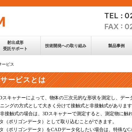
TEL : 
FAX : 
射出成形
技術開発への
取り組み
製品事例
受託サポート
サービス
新素材への
取り組み
ンサービスとは
金型技術
3Dスキャナーによって、物体の三次元的な形状を測定し、デー
技術情報
ニングの方式として大きく分けて接触式と非接触式があります
非接触式の場合は、3Dスキャナーで測定すると、測定物に触
すべて見る
ータ（ポリゴンデータ）として取り込むことができます。
ータ（ポリゴンデータ）をCADデータ化したい場合は、特殊なC