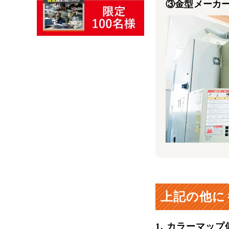
③金型メーカ
上記の他に
1. カラーマップ