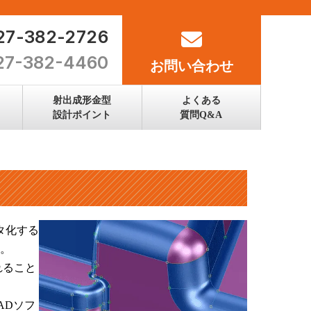
027-382-2726
027-382-4460
お問い合わせ
射出成形金型
よくある
設計ポイント
質問Q&A
タ化する
。
れること
ADソフ