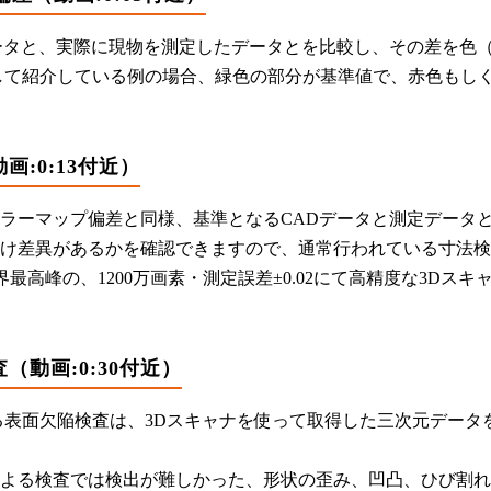
ータと、実際に現物を測定したデータとを比較し、その差を色
して紹介している例の場合、緑色の部分が基準値で、赤色もし
:0:13付近）
ラーマップ偏差と同様、基準となるCADデータと測定データ
け差異があるかを確認できますので、通常行われている寸法検
世界最高峰の、1200万画素・測定誤差±0.02にて高精度な3
（動画:0:30付近）
る表面欠陥検査は、3Dスキャナを使って取得した三次元デー
よる検査では検出が難しかった、形状の歪み、凹凸、ひび割れ