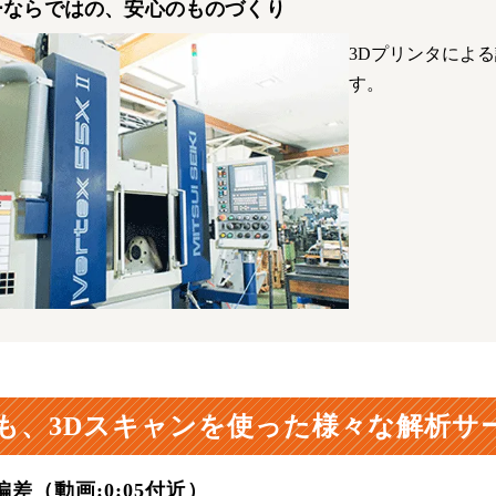
ーならではの、安心のものづくり
3Dプリンタによ
す。
も、3Dスキャンを使った様々な解析サ
偏差（動画:0:05付近）