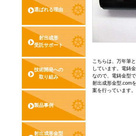
選ばれる理由
射出成形
受託サポート
こちらは、万年筆と
しています。電鋳金
技術開発への
なので、電鋳金型で
取り組み
射出成形金型.com
案を行っています。
製品事例
射出成形金型