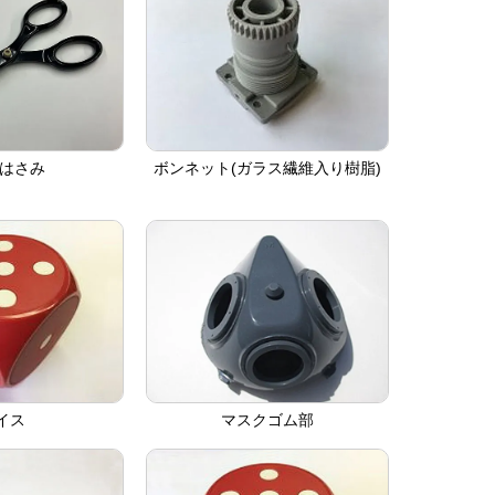
Kはさみ
ボンネット(ガラス繊維入り樹脂)
イス
マスクゴム部