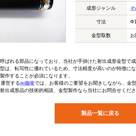
成形ジャンル
そ
寸法
Φ1
金型取数
お
呼ばれる部品になっており、当社が手掛けた射出成形金型で成
型は、転写性に優れているため、寸法精度が高いのが特徴にな
製作することが必須になります。
を運営する
㈱御幸
では、お客様のご要望をお聞きしながら、金
射出成形品の技術的相談、金型製作なら当社にお問合せくださ
製品一覧に戻る