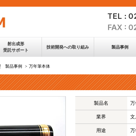
TEL : 
FAX : 
射出成形
技術開発への
取り組み
製品事例
受託サポート
型 製品事例
万年筆本体
新素材への
取り組み
金型技術
製品名
万
技術情報
業界
文
すべて見る
用途
万