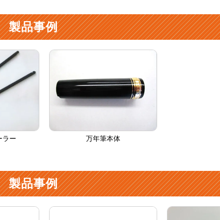
 製品事例
ーラー
万年筆本体
 製品事例