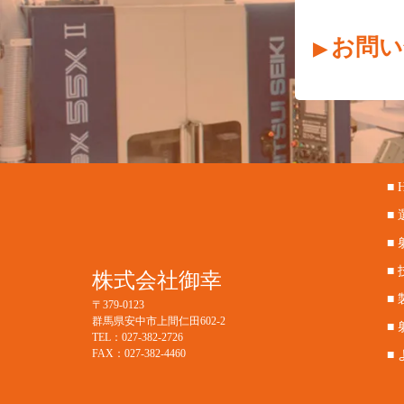
お問い
■ 
■
■
■
株式会社御幸
■
〒379-0123
群馬県安中市上間仁田602-2
■
TEL：027-382-2726
FAX：027-382-4460
■