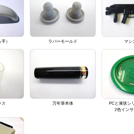
っ手）
ラバーモールド
マシ
ラス
万年筆本体
PCと液状シ
2色イン