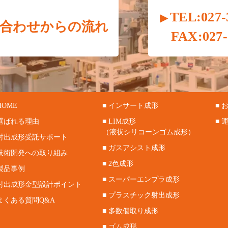
TEL:027-
合わせからの流れ
FAX:027-
HOME
■ インサート成形
■
 選ばれる理由
■ LIM成形
■ 
（液状シリコーンゴム成形）
 射出成形受託サポート
■ ガスアシスト成形
 技術開発への取り組み
■ 2色成形
 製品事例
■ スーパーエンプラ成形
 射出成形金型設計ポイント
■ プラスチック射出成形
 よくある質問Q&A
■ 多数個取り成形
■ ゴム成形