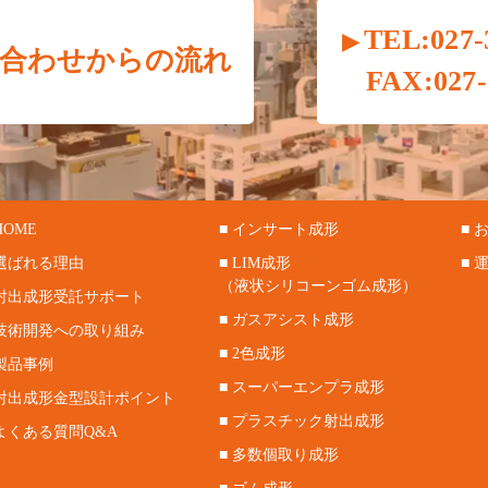
TEL:027-
合わせからの流れ
FAX:027-
HOME
■ インサート成形
■
 選ばれる理由
■ LIM成形
■ 
（液状シリコーンゴム成形）
 射出成形受託サポート
■ ガスアシスト成形
 技術開発への取り組み
■ 2色成形
 製品事例
■ スーパーエンプラ成形
 射出成形金型設計ポイント
■ プラスチック射出成形
 よくある質問Q&A
■ 多数個取り成形