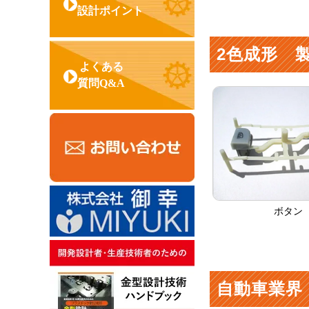
設計ポイント
2色成形 
よくある
質問Q&A
ボタン
自動車業界