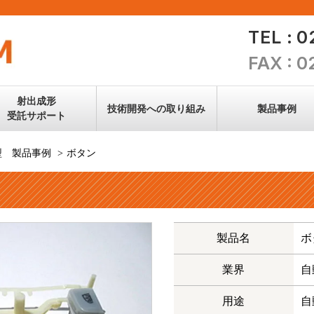
TEL : 
FAX : 
射出成形
技術開発への
取り組み
製品事例
受託サポート
型 製品事例
ボタン
新素材への
取り組み
金型技術
製品名
ボ
技術情報
業界
自
すべて見る
用途
自