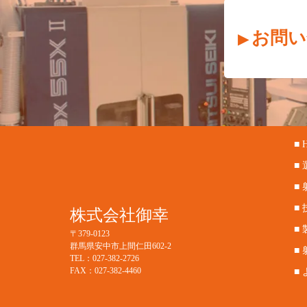
お問い
■ 
■
■
■
株式会社御幸
■
〒379-0123
群馬県安中市上間仁田602-2
■
TEL：027-382-2726
FAX：027-382-4460
■