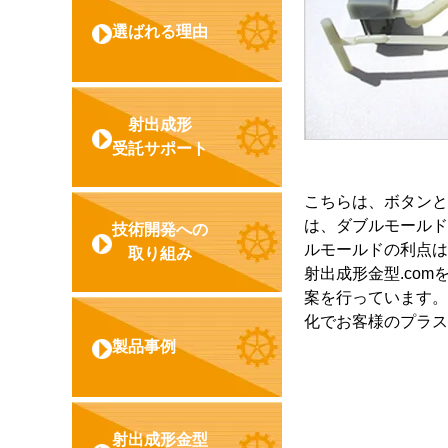
選ばれる理由
射出成形
受託サポート
こちらは、ボタンと
は、ダブルモールド
技術開発への
ルモールドの利点は
取り組み
射出成形金型.com
案を行っています。
化でお客様のプラス
製品事例
射出成形金型