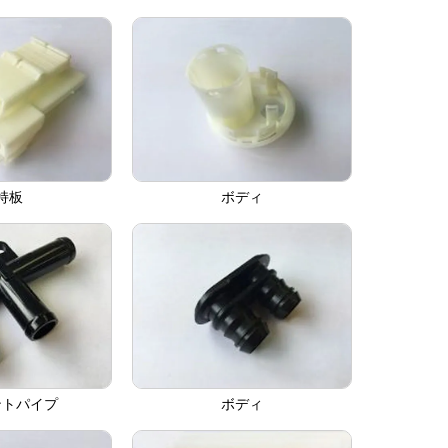
持板
ボディ
ントパイプ
ボディ