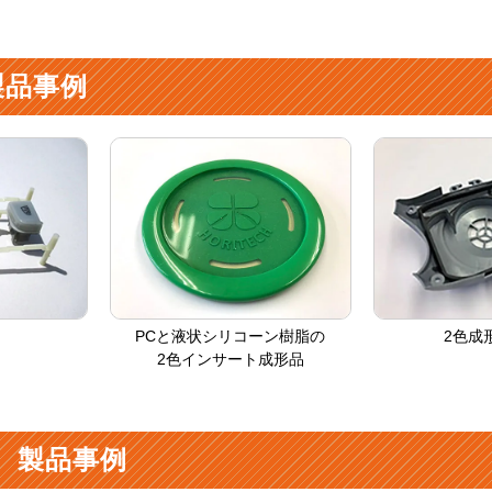
製品事例
PCと液状シリコーン樹脂の
2色成
2色インサート成形品
 製品事例