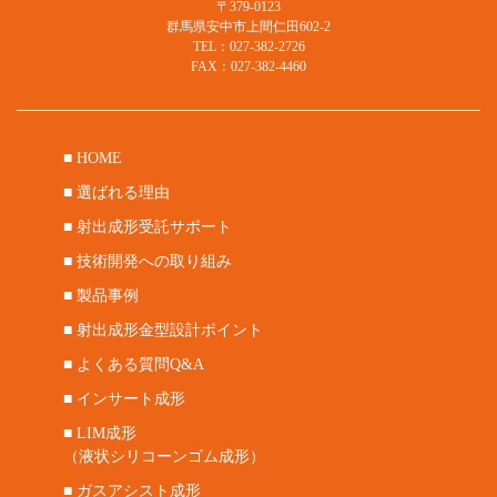
〒379-0123
群馬県安中市上間仁田602-2
TEL：027-382-2726
FAX：027-382-4460
■ HOME
■ 選ばれる理由
■ 射出成形受託サポート
■ 技術開発への取り組み
■ 製品事例
■ 射出成形金型設計ポイント
■ よくある質問Q&A
■ インサート成形
■ LIM成形
（液状シリコーンゴム成形）
■ ガスアシスト成形