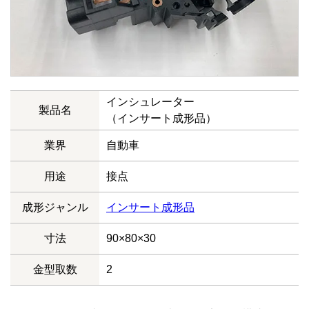
インシュレーター
製品名
（インサート成形品）
業界
自動車
用途
接点
成形ジャンル
インサート成形品
寸法
90×80×30
金型取数
2